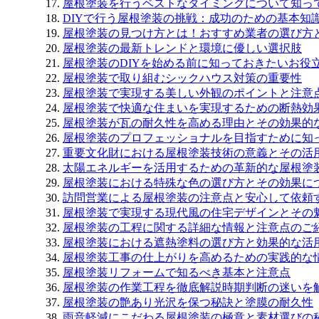
屋根塗装を行うベストなタイミングについて知っ
DIYで行う屋根塗装の挑戦：成功のための基本知
屋根塗装の見つけ方とは！おすすめ業者の選び方
屋根塗装の最新トレンドと環境に優しい選択肢
屋根塗装のDIYを始める前に知っておきたいお役
屋根塗装で取り組むシックハウス対策の重要性
屋根塗装で実現する美しい外観のポイントと注意
屋根塗装で快適な住まいを実現するための断熱効
屋根塗装が瓦の耐久性を高める理由とその効果的
屋根塗装のプロフェッショナルを目指すために知
重要文化財における屋根塗装技術の意義とその活
太陽エネルギーを活用するための革新的な屋根塗
屋根塗装における特殊な色の選び方とその効果に
訪問営業による屋根塗装の注意点と安心して依頼
屋根塗装で実現する現代風の住宅デザインとその
屋根塗装の工程に関する詳細な情報と注意点のご
屋根塗装における遮熱塗料の選び方と効果的な活
屋根塗装工事の仕上がりを高めるための実践的な
屋根塗装リフォームで知るべき基本と注意点
屋根塗装の作業工程を徹底解説時期判断の迷いを
屋根塗装の艶あり光沢を保つ秘訣と塗膜の耐久性
雨音軽減にこだわる屋根塗装の極意と素材選びの