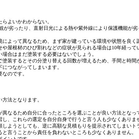
たらよいかわからない。
外観が劣ったり、直射日光による熱や紫外線により保護機能が劣
環境によって異なるため、まず家が建っている環境や状態を良く
せや屋根材のひび割れなどの症状が見られる場合は10年経って
い場合はまだ塗装する必要はないでしょう。
で塗装するとその分塗り替える回数が増えるため、手間と時間
下につながってしまいます。
要なのです。
い方法となります。
が異なるため自分に合ったところを選ぶことが良い方法となっ
習し、これらの選定を自分自身で行うと言う人も少なくありま
頼しようとしても、逆に高額な見積もりを提示されてしまいト
ると言うことから責任を負わないところも少なくありません。
ポイントです。