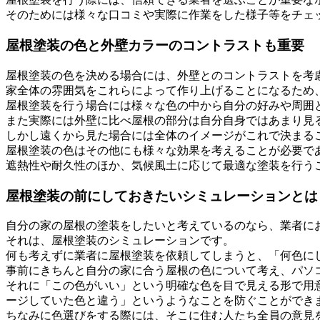
そのためには様々な口コミや実際に作業をした様子等をチェ
屋根塗装の色と外壁カラーのコントラストも重要
屋根塗装の色を決める場合には、外壁とのコントラストを考
家全体の雰囲気をこれらによって作り上げることになるため
屋根塗装を行う場合には様々な色の中から自分の好みや周囲
また実際には外壁に比べ屋根の部分は自分自身ではあまり見
しかし遠くから見た場合には全体のイメージがこれで決まる
屋根塗装の色はその他にも様々な効果を考えることが必要で
遮熱性や耐久性のほか、気候風土に応じて最適な塗装を行う
屋根塗装の前にしておきたいシミュレーションとは
自分の家の屋根の塗装をしたいと考えているのなら、業者に
それは、屋根塗装のシミュレーションです。
何も考えずに業者に屋根塗装を依頼してしまうと、「何色に
事前にきちんと自分の家に合う屋根の色について考え、パソ
それに「この色がいい」という明確な色を目で見える形で用
ージしていた色と違う」というようなことを防ぐことができ
ちなみに色選びをする際には、そこに住む人たち全員の意見