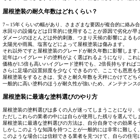
屋根塗装の耐久年数はどれくらい？
7～15年くらいの幅があり、さまざまな要因が複合的に絡み
水回りの設備などは日常的に使用することが原因で劣化が早
ダメージのほとんどは外的刺激、つまり天候の影響によるも
太陽光や雨風、塩害などによって屋根塗装は傷みます。
それ以外ですと屋根塗装のグレードが耐久年数に影響します
近年はハイグレードの塗料がよく選ばれるようになり、これ
価格が1.5倍も高いハイグレード塗料でも、2倍長持ちすれば
さらに足場の設置頻度を少なくできるので、ここでも恩恵を
屋根塗装をするときは、安さと耐久年数を天秤にかけてどち
一般的に高い塗料のほうが耐久性が強いため、メンテナンス
屋根塗装に最適な塗料選びのやり方
屋根塗装の塗料選びは多くの人が迷ってしまうことになり、
ただしこれらの業者の中には自らが使用した残りを選んでし
屋根塗装に最適な塗料選びの方法は、自分自身でその効果を
しかしこのような知識を持つことが一般的には非常に難しく
このような場合には信頼できる業者を見つけて、自らの住宅