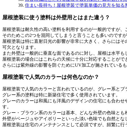
住まい長持ち！屋根塗装で塗装単価の見方を知る
屋根塗装に使う塗料は外壁用とはまた違う？
屋根塗装は耐久性の高い塗料を利用するのが一般的ですが、
そのためこの2つを混同してしまうと言うことも多いのです
屋根塗装は特に直射日光の影響が非常に大きく、さらにはそ
可欠となります。
また外壁は一般的に垂直な面であるのに対し、屋根は水平も
屋根塗装の場合にはこれらの天候に十分に対応することがで
さらには紫外線の影響を防ぐためにUV加工が施されている
屋根塗装で人気のカラーは何色なのか？
屋根塗装で人気のカラーと言われているのが、グレー系とブ
グレー系の塗料は特に新築住宅で多く使用されています。
グレーのカラーは和風にも洋風のデザインの住宅にも合わせ
す。
グレー・ブラウン系のカラーは基本、どんな外壁の色味とも
外壁がベージュやアイボリーといった淡い色味でも自然とな
屋根塗装は住宅のメンテナンスとして必須ですが、頻繁に行