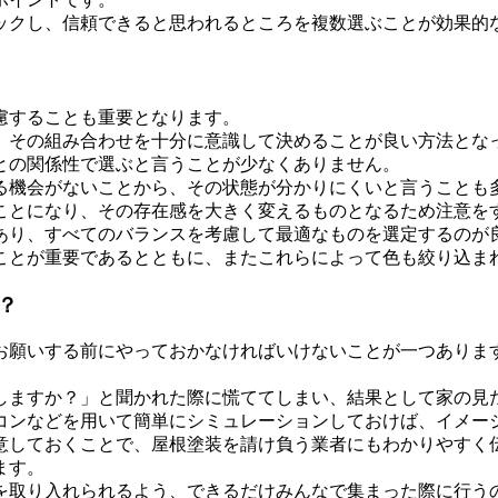
ックし、信頼できると思われるところを複数選ぶことが効果的
慮することも重要となります。
、その組み合わせを十分に意識して決めることが良い方法とな
との関係性で選ぶと言うことが少なくありません。
る機会がないことから、その状態が分かりにくいと言うことも
ことになり、その存在感を大きく変えるものとなるため注意を
あり、すべてのバランスを考慮して最適なものを選定するのが
ことが重要であるとともに、またこれらによって色も絞り込ま
？
お願いする前にやっておかなければいけないことが一つありま
しますか？」と聞かれた際に慌ててしまい、結果として家の見
コンなどを用いて簡単にシミュレーションしておけば、イメー
意しておくことで、屋根塗装を請け負う業者にもわかりやすく
ます。
を取り入れられるよう、できるだけみんなで集まった際に行う