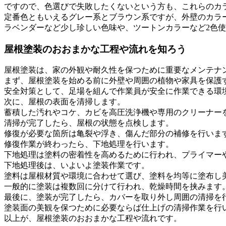
ですので、色選びで失敗したくないという方も、これらのカ
定番色ともいえるグレー系とブラウン系ですが、外壁のカラ
ラベンダーなど少し珍しい色味や、ツートンカラーなど2色
屋根塗装のおおまかな工程や流れを知ろう
屋根塗装は、家の外観や耐久性を保つために重要なメンテナ
まず、屋根塗装を始める前に外壁や周囲の植物や家具を保護
安全対策として、足場を組んで作業員が安全に作業できる環
次に、屋根の表面を清掃します。
蓄積した汚れやコケ、カビを高圧洗浄機や専用のクリーナー
清掃が完了したら、屋根の状態を点検します。
修復が必要な箇所は亀裂や浮き、傷んだ部分の補修を行いま
修復作業が終わったら、下地処理を行います。
下地処理は塗料の密着性を高めるために行われ、プライマー
下地処理後は、いよいよ塗装作業です。
塗料は屋根材質や環境に合わせて選び、塗料を均等に塗布し
一般的に塗装は複数回に分けて行われ、乾燥時間を挟みます
最後に、塗装が完了したら、カバーを取り外し周囲の清掃を
塗装面の美観を保つために必要ならば仕上げの清掃作業を行
以上が、屋根塗装のおおまかな工程や流れです。