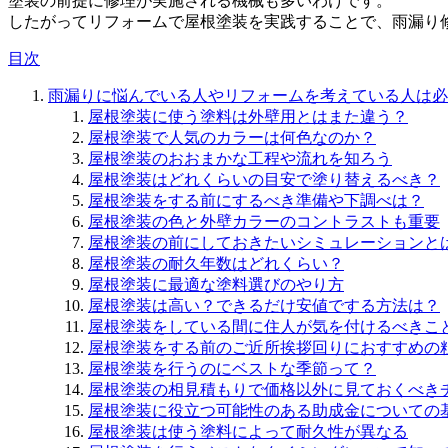
塗装の前提に修理が実施される機械も多いわけです。
したがってリフォームで屋根塗装を実践することで、雨漏り
目次
雨漏りに悩んでいる人やリフォームを考えている人は必
屋根塗装に使う塗料は外壁用とはまた違う？
屋根塗装で人気のカラーは何色なのか？
屋根塗装のおおまかな工程や流れを知ろう
屋根塗装はどれくらいの目安で塗り替えるべき？
屋根塗装をする前にするべき準備や下調べは？
屋根塗装の色と外壁カラーのコントラストも重要
屋根塗装の前にしておきたいシミュレーションと
屋根塗装の耐久年数はどれくらい？
屋根塗装に最適な塗料選びのやり方
屋根塗装は高い？できるだけ安値でする方法は？
屋根塗装をしている間に住人が気を付けるべきこ
屋根塗装をする前のご近所挨拶回りにおすすめの
屋根塗装を行うのにベストな季節って？
屋根塗装の相見積もりで価格以外に見ておくべき
屋根塗装に役立つ可能性のある助成金についての
屋根塗装は使う塗料によって耐久性が異なる