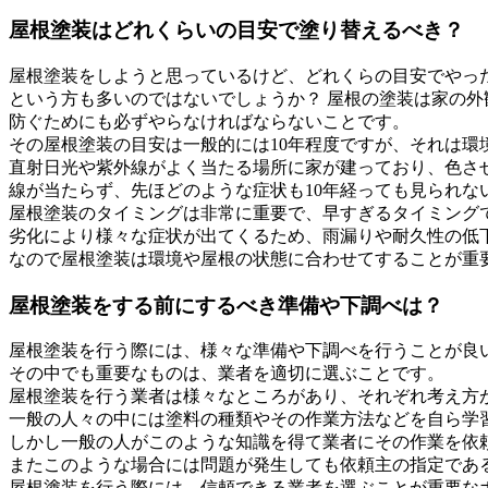
屋根塗装はどれくらいの目安で塗り替えるべき？
屋根塗装をしようと思っているけど、どれくらの目安でやっ
という方も多いのではないでしょうか？ 屋根の塗装は家の
防ぐためにも必ずやらなければならないことです。
その屋根塗装の目安は一般的には10年程度ですが、それは
直射日光や紫外線がよく当たる場所に家が建っており、色さ
線が当たらず、先ほどのような症状も10年経っても見られな
屋根塗装のタイミングは非常に重要で、早すぎるタイミング
劣化により様々な症状が出てくるため、雨漏りや耐久性の低
なので屋根塗装は環境や屋根の状態に合わせてすることが重
屋根塗装をする前にするべき準備や下調べは？
屋根塗装を行う際には、様々な準備や下調べを行うことが良
その中でも重要なものは、業者を適切に選ぶことです。
屋根塗装を行う業者は様々なところがあり、それぞれ考え方
一般の人々の中には塗料の種類やその作業方法などを自ら学
しかし一般の人がこのような知識を得て業者にその作業を依
またこのような場合には問題が発生しても依頼主の指定であ
屋根塗装を行う際には、信頼できる業者を選ぶことが重要な